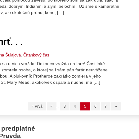
dzi dobrými Indiánmi a zlými belochmi. Už sme s kamarátmi
v, ale skutočnú prériu, kone, […]
ť. . .
na Šulajová
,
Čítankový čas
 sa u nich vražda! Dokonca vražda na fare! Čosi také
 zomrela osoba, o ktorej sa i sám pán farár neuvážene
užbou. A plukovník Protheroe zakrátko zomiera v jeho
 St. Mary Mead, akokoľvek ospalé a nudné, má […]
« Prvá
«
...
3
4
5
6
7
»
 predplatné
Pravda