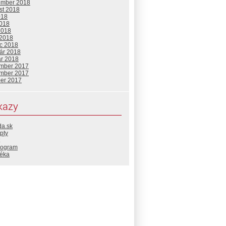
ember 2018
st 2018
018
2018
2018
 2018
c 2018
uár 2018
ár 2018
mber 2017
mber 2017
ber 2017
kazy
da.sk
pty
rogram
téka