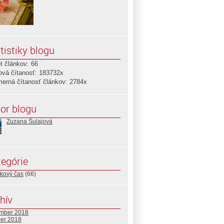
tistiky blogu
t článkov: 66
ová čítanosť: 183732x
merná čítanosť článkov: 2784x
or blogu
Zuzana Šulajová
egórie
nkový čas
(66)
hív
mber 2018
ber 2018