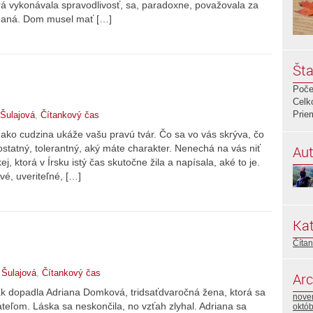
torá vykonávala spravodlivosť, sa, paradoxne, považovala za
iadaná. Dom musel mať […]
Šta
Poče
Celk
Prie
Šulajová
,
Čítankový čas
 ako cudzina ukáže vašu pravú tvár. Čo sa vo vás skrýva, čo
Aut
ostatný, tolerantný, aký máte charakter. Nenechá na vás niť
ktorá v Írsku istý čas skutočne žila a napísala, aké to je.
vé, uveriteľné, […]
Kat
Číta
 Šulajová
,
Čítankový čas
Arc
 dopadla Adriana Domková, tridsaťdvaročná žena, ktorá sa
nove
ateľom. Láska sa neskončila, no vzťah zlyhal. Adriana sa
októ