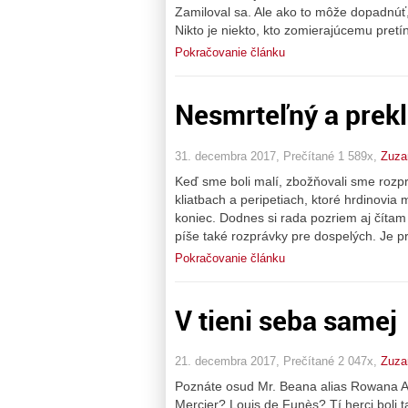
Zamiloval sa. Ale ako to môže dopadnúť
Nikto je niekto, kto zomierajúcemu pretí
Pokračovanie článku
Nesmrteľný a prekl
31. decembra 2017, Prečítané 1 589x,
Zuza
Keď sme boli malí, zbožňovali sme rozp
kliatbach a peripetiach, ktoré hrdinovia
koniec. Dodnes si rada pozriem aj čítam
píše také rozprávky pre dospelých. Je p
Pokračovanie článku
V tieni seba samej
21. decembra 2017, Prečítané 2 047x,
Zuza
Poznáte osud Mr. Beana alias Rowana At
Mercier? Louis de Funès? Tí herci boli ta