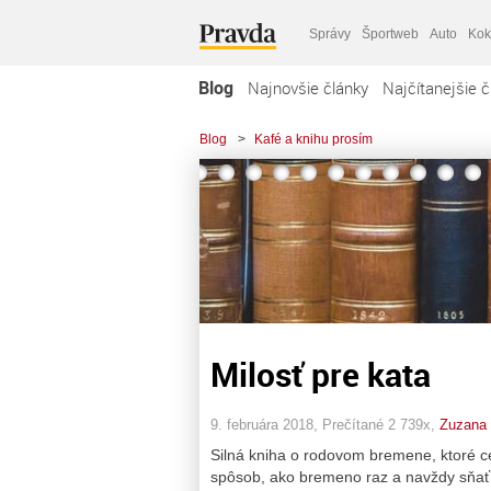
Správy
Športweb
Auto
Kok
Blog
Najnovšie články
Najčítanejšie č
Blog
>
Kafé a knihu prosím
Milosť pre kata
9. februára 2018, Prečítané 2 739x,
Zuzana 
Silná kniha o rodovom bremene, ktoré ce
spôsob, ako bremeno raz a navždy sňať 