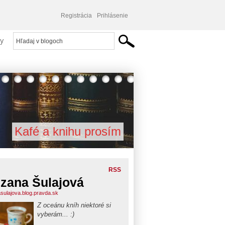
Registrácia
Prihlásenie
y
Kafé a knihu prosím
RSS
zana Šulajová
sulajova.blog.pravda.sk
Z oceánu kníh niektoré si
vyberám... :)