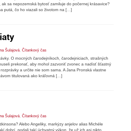
, ak sa nepozemská bytosť zamiluje do počernej krásavice?
na putá, čo ho viazali so životom na […]
iaty
na Šulajová
,
Čítankový čas
rávky. O mocných čarodejníkoch, čarodejniciach, strašných
 museli prekonať, aby mohol zazvoniť zvonec a nadísť šťastný
 rozprávky a určite nie som sama. A Jana Pronská vlastne
rávom titulovaná ako kráľovná […]
na Šulajová
,
Čítankový čas
kinsona? Alebo Angeliky, markýzy anjelov alias Michéle
kí dobrí, podali takí úchvatný výkon, že už ich asi nikto