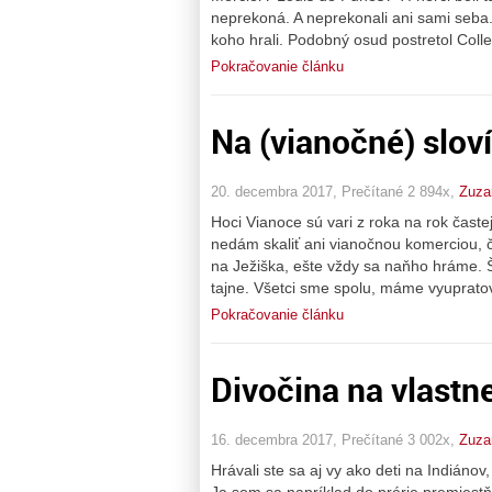
neprekoná. A neprekonali ani sami seba. 
koho hrali. Podobný osud postretol Col
Pokračovanie článku
Na (vianočné) slov
20. decembra 2017, Prečítané 2 894x,
Zuza
Hoci Vianoce sú vari z roka na rok časte
nedám skaliť ani vianočnou komerciou, 
na Ježiška, ešte vždy sa naňho hráme.
tajne. Všetci sme spolu, máme vyuprato
Pokračovanie článku
Divočina na vlastne
16. decembra 2017, Prečítané 3 002x,
Zuza
Hrávali ste sa aj vy ako deti na Indiánov
Ja som sa napríklad do prérie premiestň