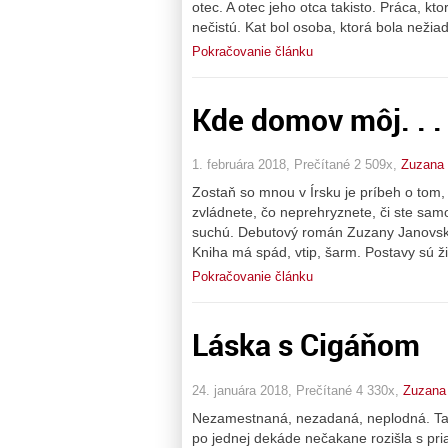
otec. A otec jeho otca takisto. Práca, k
nečistú. Kat bol osoba, ktorá bola než
Pokračovanie článku
Kde domov môj. . .
1. februára 2018, Prečítané 2 509x,
Zuzana 
Zostaň so mnou v Írsku je príbeh o tom,
zvládnete, čo neprehryznete, či ste sam
suchú. Debutový román Zuzany Janovskej, 
Kniha má spád, vtip, šarm. Postavy sú ži
Pokračovanie článku
Láska s Cigáňom
24. januára 2018, Prečítané 4 330x,
Zuzana
Nezamestnaná, nezadaná, neplodná. Tak
po jednej dekáde nečakane rozišla s pri