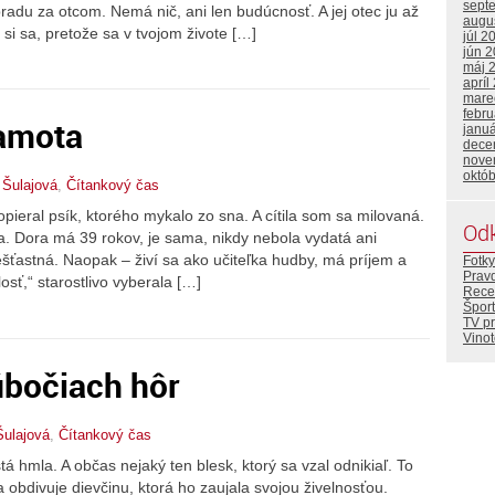
sept
radu za otcom. Nemá nič, ani len budúcnosť. A jej otec ju až
augu
 si sa, pretože sa v tvojom živote […]
júl 2
jún 
máj 
apríl
mare
febr
samota
janu
dece
nove
októ
 Šulajová
,
Čítankový čas
opieral psík, ktorého mykalo zo sna. A cítila som sa milovaná.
Od
 Dora má 39 rokov, je sama, nikdy nebola vydatá ani
ešťastná. Naopak – živí sa ako učiteľka hudby, má príjem a
Fotky
Prav
osť,“ starostlivo vyberala […]
Rece
Šport
TV p
Vino
úbočiach hôr
ulajová
,
Čítankový čas
á hmla. A občas nejaký ten blesk, ktorý sa vzal odnikiaľ. To
 obdivuje dievčinu, ktorá ho zaujala svojou živelnosťou.