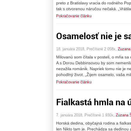
preto z Bratislavy vracia do rodného Pop
tak s otvorenou náručou nečaká. „Vrátila
Pokračovanie článku
Osamelosť nie je 
18. januára 2018, Prečítané 2 058x,
Zuzana
Milovanú som čítala v posteli, o mňa sa 
A s Dorou Debbinsovou by som nemenila.
nezažila románik. Napriek tomu nie je n
pohodlný život. „Žijem osamelo, vaša mil
Pokračovanie článku
Fialkastá hmla na 
7. januára 2018, Prečítané 1 930x,
Zuzana Š
Horská dedina, obyčajná rodina a fialkast
len Nikto tam je. Prechádza sa dedinou a