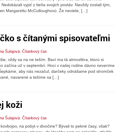
Nedokázali vyjsť z tieňa svojich postáv. Navždy zostali tým,
leen Margarettu McCulloughovú. Že neviete, […]
íčko s čítanými spisovateľmi
na Šulajová
,
Čítankový čas
jšie, vždy sa na ne teším. Baví ma tá atmosféra, ktorú si
čo začína už v septembri. Hoci v našej rodine dávno neveríme
 Šepkáme, aby nás nezačul, darčeky odnášame pod stromček
vané, navarené a tešíme sa […]
j koži
na Šulajová
,
Čítankový čas
, kovbojov, na pobyt v divočine? Bývali to pekné časy, však?
ovala pomocou závesu, do ktorého som sa zakrútila, stlačila