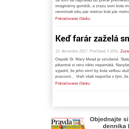
imaginárny gombík, a zrazu som bola me
nevnímali izbu pár metrov krát pár metro
Pokračovanie článku
Keď farár zaželá smr
13. decembra 2017, Prečítané 3 153x,
Zuza
Ospalé St. Mary Mead je vzrušené. Stala
pikantné si veru nikto nepamätá. Navyše
vyjadril, že jeho smrť by bola veľkou sl
pracovni… Vrah však nepočíta s tým, že
Pokračovanie článku
Objednajte si
denníka 