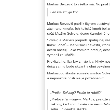
Markus Berzevič to všetko má. No prial b
Len krv zmyje krv.
Markus Berzevič patril k štyrom zostáva
záchranu kmeňa. Ich keltský kmeň bol z
späť kňažku Solveig, dcéru čarodejného
Solveig a Markus prepadli spaľujúcej váš
ľudskú obeť – Markusovu nevestu, ktorú 
dcéru obetujú, ako zomiera pred jej očam
vymenil za kňažku…
Prekliala ho. Iba krv zmyje krv. Nikdy nes
duša sa mu bude škvariť v ohni pekelno
Markusovo šťastie zomrelo smrťou Solvei
a neporaziteľnosti nie je požehnaním.
„Prečo, Solveig? Prečo to robíš?“
„Pretože ťa milujem, Markus, pretože 
zákony, keď som ti dala silu nesmrteľn
seba…“ vyriekla sťažka.