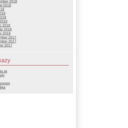
ember 2018
st 2018
018
2018
2018
 2018
c 2018
uár 2018
ár 2018
mber 2017
mber 2017
ber 2017
kazy
da.sk
pty
rogram
téka