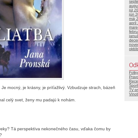
sept
augu
júl 2
jún 
máj 
apríl
mare
febr
janu
dece
nove
októ
Od
Fotky
Prav
Rece
Šport
Je mocný, je krásny, je príťažlivý. Vzbudzuje strach, bázeň
TV p
Vino
znal celý svet, ženy mu padajú k nohám.
aveky? Tá perspektíva nekonečného času, vďaka čomu by
?