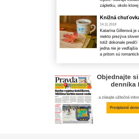
zápletku, okolo ktorej 
Knižná chuťovka
14.11.2018
Katarína Gillerová j
niekto prezýva sloven
totiž dokonale predčí
jedna nie je vedľajši
a pritom sú romantické
Objednajte si
denníka 
a získajte užitočné inf
Predplatné denn