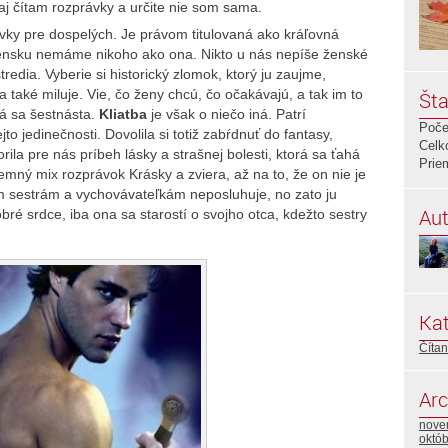
aj čítam rozprávky a určite nie som sama.
vky pre dospelých. Je právom titulovaná ako kráľovná
vensku nemáme nikoho ako ona. Nikto u nás nepíše ženské
dia. Vyberie si historický zlomok, ktorý ju zaujme,
 také miluje. Vie, čo ženy chcú, čo očakávajú, a tak im to
Šta
á sa šestnásta.
Kliatba
je však o niečo iná. Patrí
Poče
o jedinečnosti. Dovolila si totiž zabŕdnuť do fantasy,
Celk
rila pre nás príbeh lásky a strašnej bolesti, ktorá sa ťahá
Prie
jemný mix rozprávok Krásky a zviera, až na to, že on nie je
im sestrám a vychovávateľkám neposluhuje, no zato ju
Aut
ré srdce, iba ona sa starostí o svojho otca, kdežto sestry
Kat
Číta
Arc
nove
októ