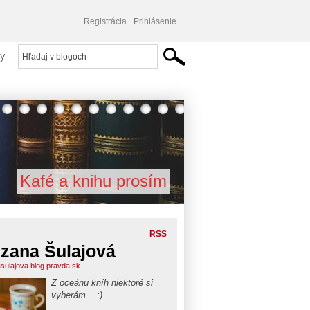
Registrácia
Prihlásenie
y
Kafé a knihu prosím
RSS
zana Šulajová
sulajova.blog.pravda.sk
Z oceánu kníh niektoré si
vyberám... :)