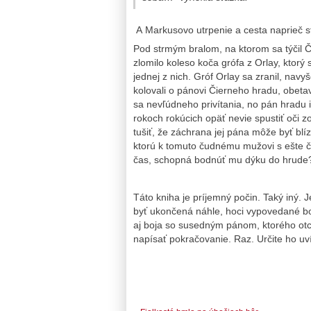
A Markusovo utrpenie a cesta naprieč s
Pod strmým bralom, na ktorom sa týčil Č
zlomilo koleso koča grófa z Orlay, ktorý
jednej z nich. Gróf Orlay sa zranil, nav
kolovali o pánovi Čierneho hradu, obet
sa nevľúdneho privítania, no pán hradu i
rokoch rokúcich opäť nevie spustiť oči 
tušiť, že záchrana jej pána môže byť blí
ktorú k tomuto čudnému mužovi s ešte č
čas, schopná bodnúť mu dýku do hrude
Táto kniha je príjemný počin. Taký iný. J
byť ukončená náhle, hoci vypovedané bolo
aj boja so susedným pánom, ktorého otc
napísať pokračovanie. Raz. Určite ho uví