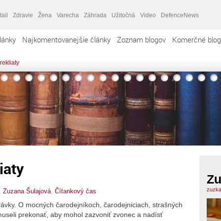
tail
Zdravie
Žena
Varecha
Záhrada
Užitočná
Video
DefenceNews
lánky
Najkomentovanejšie články
Zoznam blogov
Komerčné blog
rekliaty
iaty
Zu
zuzka
,
Zuzana Šulajová
,
Čítankový čas
rávky. O mocných čarodejníkoch, čarodejniciach, strašných
 museli prekonať, aby mohol zazvoniť zvonec a nadísť