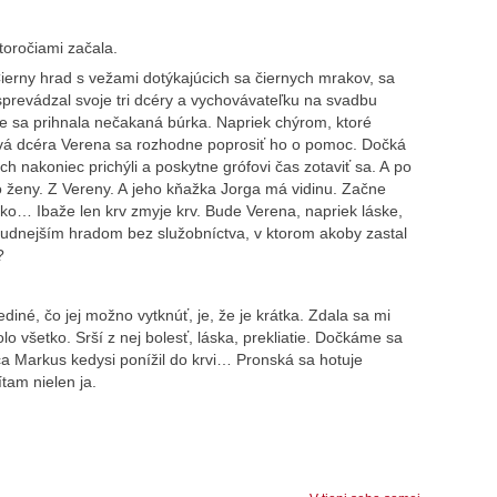
toročiami začala.
ierny hrad s vežami dotýkajúcich sa čiernych mrakov, sa
 sprevádzal svoje tri dcéry a vychovávateľku na svadbu
yše sa prihnala nečakaná búrka. Napriek chýrom, ktoré
avá dcéra Verena sa rozhodne poprosiť ho o pomoc. Dočká
ch nakoniec prichýli a poskytne grófovi čas zotaviť sa. A po
zo ženy. Z Vereny. A jeho kňažka Jorga má vidinu. Začne
zko… Ibaže len krv zmyje krv. Bude Verena, napriek láske,
udnejším hradom bez služobníctva, v ktorom akoby zastal
?
ediné, čo jej možno vytknúť, je, že je krátka. Zdala sa mi
 všetko. Srší z nej bolesť, láska, prekliatie. Dočkáme sa
a Markus kedysi ponížil do krvi… Pronská sa hotuje
tam nielen ja.