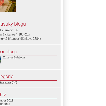
tistiky blogu
t článkov: 66
ová čítanosť: 183728x
merná čítanosť článkov: 2784x
or blogu
Zuzana Šulajová
egórie
nkový čas
(66)
hív
mber 2018
ber 2018