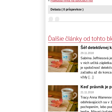
«
Fialkastá hmla na úbočiach hôr
Debata ( 0 príspevkov )
Ďalšie články od tohto b
Šéf detektívnej 
29.11.2018
Sabrina Jeffriesová je
v nich určitá zápletka
je spoločnosť detektí
začiatku až do konca 
vždy [...]
Keď právnik je pr
21.11.2018
Tracy Anna Warrenov
odohrávajúcich sa v 1
pochopením, lebo poz
lepšie. Mávajú košatej