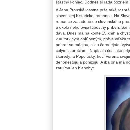
šťastný koniec. Dodnes si rada pozriem 
A Jana Pronská vlastne píše také rozprá
slovenskej historickej romance. Na Slo
romance zasadené do slovenského prostre
a okolo neho ovije ľúbostný príbeh. Sama
dáva. Dnes má na konte 15 kníh a chyst
k autorkiným obľúbeným, práve vďaka tejt
pohrať sa mágiou, silou čarodejníc. Vytvo
celými storočiami. Napísala čosi ako prí
škaredý, a Popolušky, hoci Verena svoj
dehonestujú a ponižujú. A iba ona má dob
zaujíma len blahobyt.