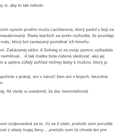
y si, aby to tak nebolo.
júcim synom prvého muža Lachlanova, ktorý padol v boji za
masakrovaný. Rada starších sa preto rozhodla, že povolajú
 rodu, ktorý bol zaviazaný pomáhať ich kmeňu.
ni. Zakázanej vášni. A Solveig si za svoju pomoc vyžiadala
nemiloval… A tak matka bola nútená sledovať, ako jej
i a upiera zúfalý pohľad nežnej lásky k mužovi, ktorý ju
počinie v pokoji, ani v náručí žien ani v bojoch, bezcitná
m.
g. Až vtedy si uvedomil, že dar nesmrteľnosti
som zodpovedná za to, čo sa ti stalo, pretože som porušila
osti z obety tvojej ženy… pretože som ťa chcela len pre