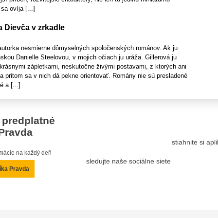
sa ovíja [...]
 Dievča v zrkadle
e autorka nesmierne dômyselných spoločenských románov. Ak ju
skou Danielle Steelovou, v mojich očiach ju uráža. Gillerová ju
 krásnymi zápletkami, neskutočne živými postavami, z ktorých ani
a a pritom sa v nich dá pekne orientovať. Romány nie sú presladené
 a [...]
 predplatné
Pravda
stiahnite si ap
ormácie na každý deň
sledujte naše sociálne siete
íka Pravda