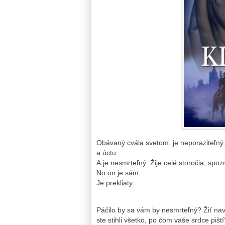
Obávaný cvála svetom, je neporaziteľný. 
a úctu.
A je nesmrteľný. Žije celé storočia, spo
No on je sám.
Je prekliaty.
Páčilo by sa vám by nesmrteľný? Žiť n
ste stihli všetko, po čom vaše srdce piští