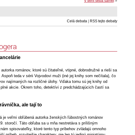
V tieni seba samej
»
Celá debata
|
RSS tejto debaty
logera
kancelárie
 autorka románov, ktoré sú čitateľné, vtipné, dobrodružné a rieši sa
. Aspoň teda v sérii Vojvodovi muži (iné jej knihy som nečítala), čo
vov najímaných na rozličné úlohy. Vďaka tomu sú jej knihy od
plné akcie. Okrem toho, detektívi z predchádzajúcich častí sa
ávnička, ale tají to
á je veľmi obľúbená autorka ženských ľúbostných románov
9. storočí. Táto obľuba sa u mňa nestretáva s prílišným
nám spisovateľky, ktoré tento typ príbehov zvládajú omnoho
ší príbeh, rozvitejšie charaktery, nie len tú jedinú miniatúrnu