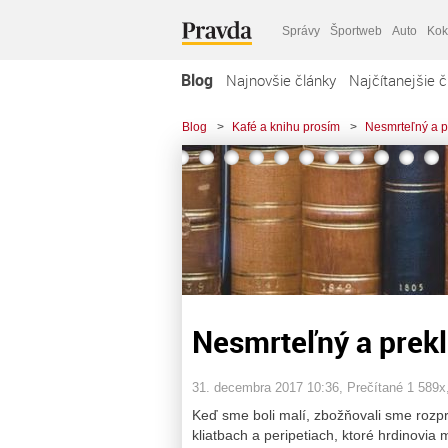
Správy
Športweb
Auto
Kok
Blog
Najnovšie články
Najčítanejšie č
Blog
>
Kafé a knihu prosím
>
Nesmrteľný a p
Nesmrteľný a prekl
31. decembra 2017 10:36
, Prečítané 1 589x
Keď sme boli malí, zbožňovali sme rozp
kliatbach a peripetiach, ktoré hrdinovia