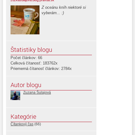
Z oceánu kníh niektoré si
vyberám... :)
Štatistiky blogu
Počet článkov: 66
Celková čítanosť: 183762x
Priemerná čítanosť článkov: 2784x
Autor blogu
Zuzana Šulajová
Kategórie
Čítankový čas
(66)