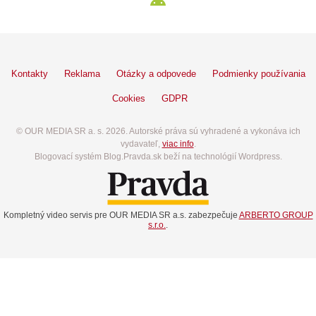
Kontakty
Reklama
Otázky a odpovede
Podmienky používania
Cookies
GDPR
© OUR MEDIA SR a. s. 2026. Autorské práva sú vyhradené a vykonáva ich
vydavateľ,
viac info
.
Blogovací systém Blog.Pravda.sk beží na technológií Wordpress.
Kompletný video servis pre OUR MEDIA SR a.s. zabezpečuje
ARBERTO GROUP
s.r.o.
.