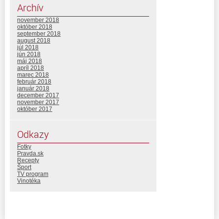
Archív
november 2018
október 2018
september 2018
august 2018
júl 2018
jún 2018
máj 2018
apríl 2018
marec 2018
február 2018
január 2018
december 2017
november 2017
október 2017
Odkazy
Fotky
Pravda.sk
Recepty
Šport
TV program
Vinotéka