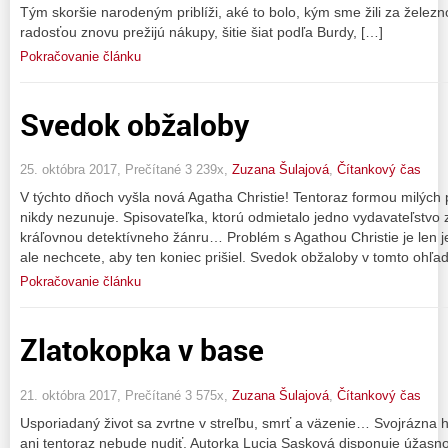
Tým skoršie narodeným priblíži, aké to bolo, kým sme žili za želez
radosťou znovu prežijú nákupy, šitie šiat podľa Burdy, […]
Pokračovanie článku
Svedok obžaloby
25. októbra 2017, Prečítané 3 239x,
Zuzana Šulajová
,
Čítankový čas
V týchto dňoch vyšla nová Agatha Christie! Tentoraz formou milých 
nikdy nezunuje. Spisovateľka, ktorú odmietalo jedno vydavateľstvo
kráľovnou detektívneho žánru… Problém s Agathou Christie je len je
ale nechcete, aby ten koniec prišiel. Svedok obžaloby v tomto ohľa
Pokračovanie článku
Zlatokopka v base
21. októbra 2017, Prečítané 3 575x,
Zuzana Šulajová
,
Čítankový čas
Usporiadaný život sa zvrtne v streľbu, smrť a väzenie… Svojrázna hr
ani tentoraz nebude nudiť. Autorka Lucia Sasková disponuje úžasno