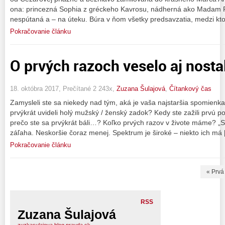
ona: princezná Sophia z gréckeho Kavrosu, nádherná ako Madam 
nespútaná a – na úteku. Búra v ňom všetky predsavzatia, medzi ktor
Pokračovanie článku
O prvých razoch veselo aj nosta
18. októbra 2017, Prečítané 2 243x,
Zuzana Šulajová
,
Čítankový čas
Zamysleli ste sa niekedy nad tým, aká je vaša najstaršia spomienk
prvýkrát uvideli holý mužský / ženský zadok? Kedy ste zažili prvú
prečo ste sa prvýkrát báli…? Koľko prvých razov v živote máme? „S
záľaha. Neskoršie čoraz menej. Spektrum je široké – niekto ich má
Pokračovanie článku
« Prvá
RSS
Zuzana Šulajová
zuzkasulajova.blog.pravda.sk