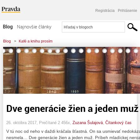
Registrácia
Prihlásenie
Blog
Najnovšie články
Najčítanejšie články
Blog
>
Kafé a knihu prosím
Najkomentovanejšie články
Zoznam blogov
Komerčné blogy
Dve generácie žien a jeden muž
26. októbra 2017, Prečítané 2 456x,
Zuzana Šulajová
,
Čítankový čas
V tú noc od neho v daždi kráčala šťastná. On sa usmievať nedokázal
nesmela… Dve generácie žien a jeden muž. Príbeh mladíckej neroz