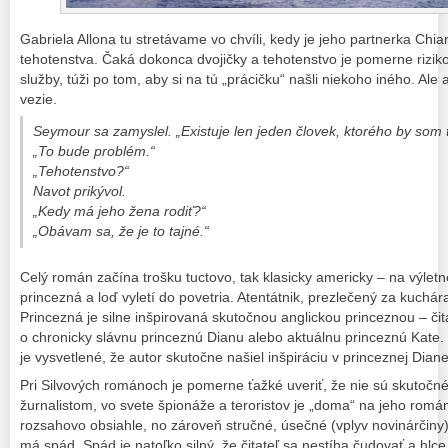
Gabriela Allona tu stretávame vo chvíli, kedy je jeho partnerka Chi
tehotenstva. Čaká dokonca dvojičky a tehotenstvo je pomerne rizik
služby, túži po tom, aby si na tú „prácičku“ našli niekoho iného. Ale
vezie.
Seymour sa zamyslel. „Existuje len jeden človek, ktorého by som 
„To bude problém.“
„Tehotenstvo?“
Navot prikývol.
„Kedy má jeho žena rodiť?“
„Obávam sa, že je to tajné.“
Celý román začína trošku tuctovo, tak klasicky americky – na výletne
princezná a loď vyletí do povetria. Atentátnik, prezlečený za kuchár
Princezná je silne inšpirovaná skutočnou anglickou princeznou – čitat
o chronicky slávnu princeznú Dianu alebo aktuálnu princeznú Kate
je vysvetlené, že autor skutočne našiel inšpiráciu v princeznej Diane
Pri Silvových románoch je pomerne ťažké uveriť, že nie sú skutočné
žurnalistom, vo svete špionáže a teroristov je „doma“ na jeho romá
rozsahovo obsiahle, no zároveň stručné, úsečné (vplyv novinárčiny),
má spád. Spád je natoľko silný, že čitateľ sa nestíha čudovať a hlce