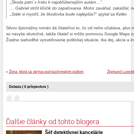
„Škoda patrí v Írsku k najobľúbenejším autám…“
… Gabriel strčil kľúčik do zapaľovania. Motor zaváhal, zakašľal, n
„Stále si myslíš, že škodovka bude najlepšia?“ spýtal sa Keller.
Silvov špionážny román dá čitateľovi to, čo od neho očakáva, plus 
sú navyše skutočné, takže čitateľ si môže pomocou Google Maps za
Žiadne siahodlhé vysvetľovanie politickej situácie, iba dej, akcia a
«
Žena, ktorá sa skrýva pod kuchynským pultom
Žigmund Luxembu
Debata ( 0 príspevkov )
Ďalšie články od tohto blogera
Šéf detektívnej kancelárie