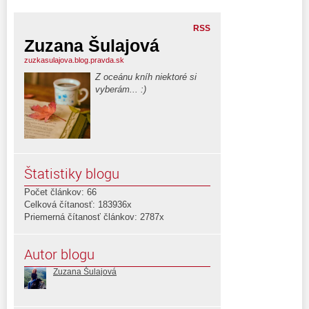
RSS
Zuzana Šulajová
zuzkasulajova.blog.pravda.sk
Z oceánu kníh niektoré si
vyberám... :)
Štatistiky blogu
Počet článkov: 66
Celková čítanosť: 183936x
Priemerná čítanosť článkov: 2787x
Autor blogu
Zuzana Šulajová