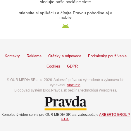
sledujte naše sociálne siete
stiahnite si aplikáciu a čítajte Pravdu pohodlne aj v
mobile
Kontakty
Reklama
Otázky a odpovede
Podmienky používania
Cookies
GDPR
© OUR MEDIA SR a. s. 2026. Autorské práva sú vyhradené a vykonáva ich
vydavateľ,
viac info
.
Blogovací systém Blog.Pravda.sk beží na technológií Wordpress.
Kompletný video servis pre OUR MEDIA SR a.s. zabezpečuje
ARBERTO GROUP
s.r.o.
.