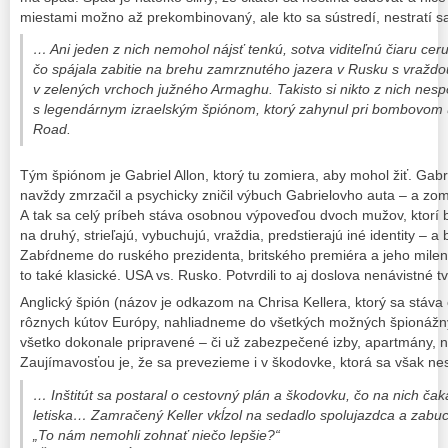
miestami možno až prekombinovaný, ale kto sa sústredí, nestratí s
… Ani jeden z nich nemohol nájsť tenkú, sotva viditeľnú čiaru c
čo spájala zabitie na brehu zamrznutého jazera v Rusku s vraždou
v zelených vrchoch južného Armaghu. Takisto si nikto z nich nespo
s legendárnym izraelským špiónom, ktorý zahynul pri bombovom
Road.
Tým špiónom je Gabriel Allon, ktorý tu zomiera, aby mohol žiť. Gabr
navždy zmrzačil a psychicky zničil výbuch Gabrielovho auta – a zomr
A tak sa celý príbeh stáva osobnou výpoveďou dvoch mužov, ktorí 
na druhý, strieľajú, vybuchujú, vraždia, predstierajú iné identity – 
Zabŕdneme do ruského prezidenta, britského premiéra a jeho milen
to také klasické. USA vs. Rusko. Potvrdili to aj doslova nenávistné
Anglický špión (názov je odkazom na Chrisa Kellera, ktorý sa stáv
rôznych kútov Európy, nahliadneme do všetkých možných špionážny
všetko dokonale pripravené – či už zabezpečené izby, apartmány, na
Zaujímavosťou je, že sa prevezieme i v škodovke, ktorá sa však ne
… Inštitút sa postaral o cestovný plán a škodovku, čo na nich ča
letiska… Zamračený Keller vkĺzol na sedadlo spolujazdca a zabuc
„To nám nemohli zohnať niečo lepšie?“