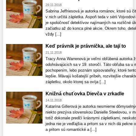
29.11.2018
Sabrina Jeffriesová je autorka románov, ktoré sú čit
v nich určitá zápletka. Aspoň teda v sérii Vojvodovi
je spoločnosť detektívov najímaných na rozličné úl
začiatku až do konca plné akcie. Okrem toho, detek
vždy [...]
Keď právnik je právnička, ale tají to
21.11.2018
Tracy Anna Warrenová je veľmi obľúbená autorka 
odohrávajúcich sa v 19. storočí. Táto obľuba sa u 
pochopením, lebo poznám spisovateľky, ktoré tent
lepšie. Mávajú košatejší príbeh, rozvitejšie charakte
zápletku, okolo ktorej sa ovíja [...]
Knižná chuťovka Dievča v zrkadle
14.11.2018
Katarína Gillerová je autorka nesmierne dômyseln
niekto prezýva slovenskou Danielle Steelovou, v moj
totiž dokonale predčí krásnymi zápletkami, neskut
jedna nie je vedľajšia a pritom sa v nich dá pekne
a pritom sú romantické a [...]