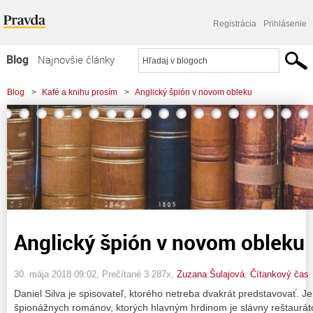
Registrácia
Prihlásenie
Blog
Najnovšie články
Najčítanejšie články
Blog
>
Kafé a knihu prosím
>
Anglický špión v novom obleku
Najkomentovanejšie články
Zoznam blogov
Komerčné blogy
Anglický špión v novom obleku
30. mája 2018 09:02
, Prečítané 3 287x,
Zuzana Šulajová
,
Čítankový čas
Daniel Silva je spisovateľ, ktorého netreba dvakrát predstavovať. 
špionážnych románov, ktorých hlavným hrdinom je slávny reštaurátor