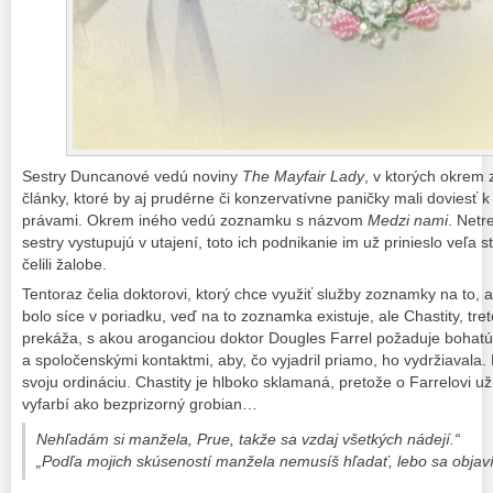
Sestry Duncanové vedú noviny
The Mayfair Lady
, v ktorých okrem 
články, ktoré by aj prudérne či konzervatívne paničky mali doviesť 
právami. Okrem iného vedú zoznamku s názvom
Medzi nami
. Netr
sestry vystupujú v utajení, toto ich podnikanie im už prinieslo veľa 
čelili žalobe.
Tentoraz čelia doktorovi, ktorý chce využiť služby zoznamky na to, 
bolo síce v poriadku, veď na to zoznamka existuje, ale Chastity, tret
prekáža, s akou aroganciou doktor Dougles Farrel požaduje bohat
a spoločenskými kontaktmi, aby, čo vyjadril priamo, ho vydržiavala.
svoju ordináciu. Chastity je hlboko sklamaná, pretože o Farrelovi už 
vyfarbí ako bezprizorný grobian…
Nehľadám si manžela, Prue, takže sa vzdaj všetkých nádejí.“
„Podľa mojich skúseností manžela nemusíš hľadať, lebo sa objaví