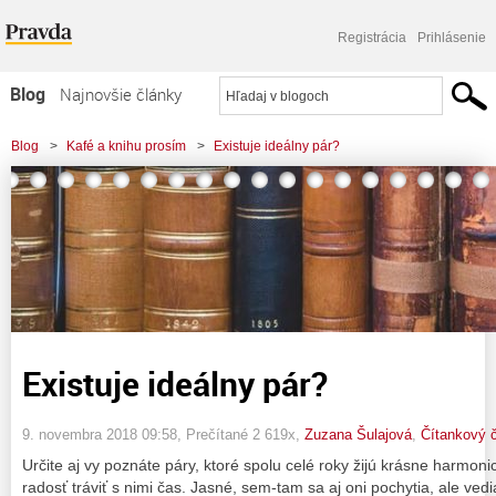
Registrácia
Prihlásenie
Blog
Najnovšie články
Najčítanejšie články
Blog
>
Kafé a knihu prosím
>
Existuje ideálny pár?
Najkomentovanejšie články
Zoznam blogov
Komerčné blogy
Existuje ideálny pár?
9. novembra 2018 09:58
, Prečítané 2 619x,
Zuzana Šulajová
,
Čítankový 
Určite aj vy poznáte páry, ktoré spolu celé roky žijú krásne harmon
radosť tráviť s nimi čas. Jasné, sem-tam sa aj oni pochytia, ale ved