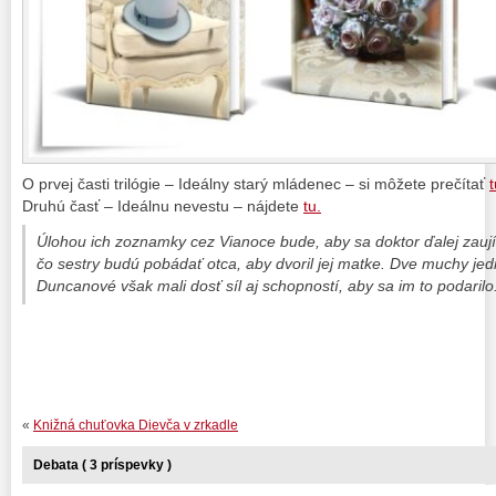
O prvej časti trilógie – Ideálny starý mládenec – si môžete prečítať
t
Druhú časť – Ideálnu nevestu – nájdete
tu.
Úlohou ich zoznamky cez Vianoce bude, aby sa doktor ďalej zaují
čo sestry budú pobádať otca, aby dvoril jej matke. Dve muchy jed
Duncanové však mali dosť síl aj schopností, aby sa im to podarilo
«
Knižná chuťovka Dievča v zrkadle
Debata ( 3 príspevky )