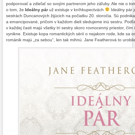
podporovať a zdieľať so svojím partnerom jeho záľuby. Ale nie o t
o tom, že
Ideálny pár
už existuje v kníhkupectvách
Ideálny pár je
sestrách Duncanových žijúcich na počiatku 20. storočia. Sú podnik
a emancipované, pričom v každom dieli sledujeme inú sestru. Podľ
v každej časti majú všetky tri sestry skoro rovnocenný priestor, čí
vynikne. Existuje kopa romantických sérií o nejakom rode, kde sa ost
románik majú „za sebou“, len tak mihnú. Jane Featherová to urobila