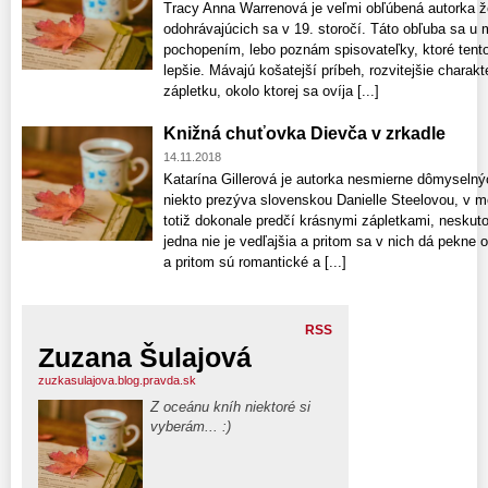
Tracy Anna Warrenová je veľmi obľúbená autorka 
odohrávajúcich sa v 19. storočí. Táto obľuba sa u 
pochopením, lebo poznám spisovateľky, ktoré tent
lepšie. Mávajú košatejší príbeh, rozvitejšie charakte
zápletku, okolo ktorej sa ovíja [...]
Knižná chuťovka Dievča v zrkadle
14.11.2018
Katarína Gillerová je autorka nesmierne dômyseln
niekto prezýva slovenskou Danielle Steelovou, v moj
totiž dokonale predčí krásnymi zápletkami, neskut
jedna nie je vedľajšia a pritom sa v nich dá pekne
a pritom sú romantické a [...]
RSS
Zuzana Šulajová
zuzkasulajova.blog.pravda.sk
Z oceánu kníh niektoré si
vyberám... :)