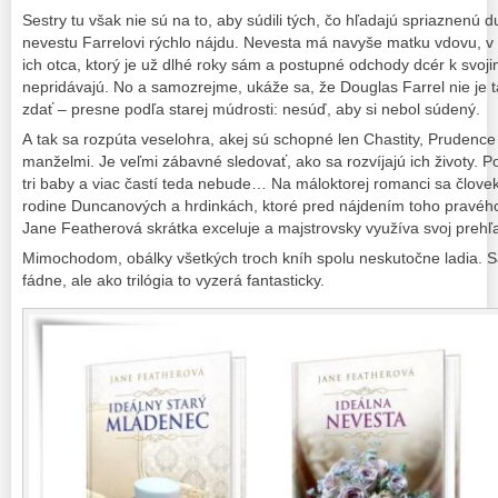
Sestry tu však nie sú na to, aby súdili tých, čo hľadajú spriaznenú d
nevestu Farrelovi rýchlo nájdu. Nevesta má navyše matku vdovu, v k
ich otca, ktorý je už dlhé roky sám a postupné odchody dcér k svo
nepridávajú. No a samozrejme, ukáže sa, že Douglas Farrel nie je 
zdať – presne podľa starej múdrosti: nesúď, aby si nebol súdený.
A tak sa rozpúta veselohra, akej sú schopné len Chastity, Prudence
manželmi. Je veľmi zábavné sledovať, ako sa rozvíjajú ich životy. P
tri baby a viac častí teda nebude… Na máloktorej romanci sa člove
rodine Duncanových a hrdinkách, ktoré pred nájdením toho pravého
Jane Featherová skrátka exceluje a majstrovsky využíva svoj prehľad
Mimochodom, obálky všetkých troch kníh spolu neskutočne ladia. S
fádne, ale ako trilógia to vyzerá fantasticky.