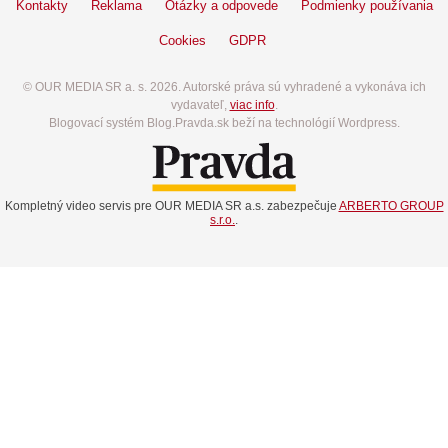
Kontakty
Reklama
Otázky a odpovede
Podmienky používania
Cookies
GDPR
© OUR MEDIA SR a. s. 2026. Autorské práva sú vyhradené a vykonáva ich
vydavateľ,
viac info
.
Blogovací systém Blog.Pravda.sk beží na technológií Wordpress.
Kompletný video servis pre OUR MEDIA SR a.s. zabezpečuje
ARBERTO GROUP
s.r.o.
.