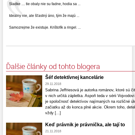
Sladke .... tie obaly nie su fadne, hodia sa ...
Ideálny nie, ale šťastný áno, tým že majú ...
Samozrejme že existuje. Krištofík a ringel. ...
Ďalšie články od tohto blogera
Šéf detektívnej kancelárie
29.11.2018
Sabrina Jeffriesová je autorka románov, ktoré sú čit
v nich určitá zápletka. Aspoň teda v sérii Vojvodovi
je spoločnosť detektívov najímaných na rozličné úl
začiatku až do konca plné akcie. Okrem toho, detek
vždy [...]
Keď právnik je právnička, ale tají to
21.11.2018