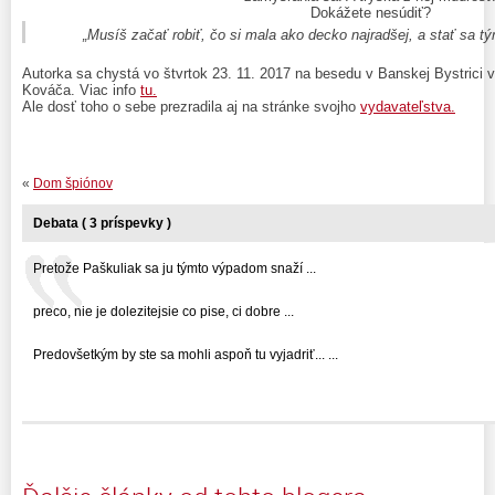
Dokážete nesúdiť?
„Musíš začať robiť, čo si mala ako decko najradšej, a stať sa tý
Autorka sa chystá vo štvrtok 23. 11. 2017 na besedu v Banskej Bystrici v
Kováča. Viac info
tu.
Ale dosť toho o sebe prezradila aj na stránke svojho
vydavateľstva.
«
Dom špiónov
Debata ( 3 príspevky )
Pretože Paškuliak sa ju týmto výpadom snaží ...
preco, nie je dolezitejsie co pise, ci dobre ...
Predovšetkým by ste sa mohli aspoň tu vyjadriť... ...