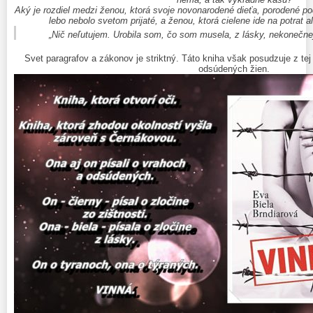
Aký je rozdiel medzi ženou, ktorá svoje novonarodené dieťa, porodené p
lebo nebolo svetom prijaté, a ženou, ktorá cielene ide na potrat 
„Nič neľutujem. Urobila som, čo som musela, z lásky, nekonečnej 
Svet paragrafov a zákonov je striktný. Táto kniha však posudzuje z te
odsúdených žien.