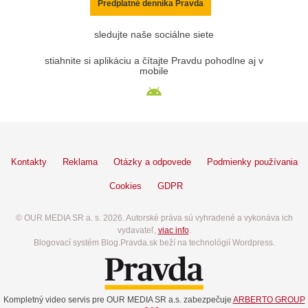
Predplatné denníka Pravda
sledujte naše sociálne siete
stiahnite si aplikáciu a čítajte Pravdu pohodlne aj v
mobile
Kontakty
Reklama
Otázky a odpovede
Podmienky používania
Cookies
GDPR
© OUR MEDIA SR a. s. 2026. Autorské práva sú vyhradené a vykonáva ich
vydavateľ,
viac info
.
Blogovací systém Blog.Pravda.sk beží na technológií Wordpress.
Kompletný video servis pre OUR MEDIA SR a.s. zabezpečuje
ARBERTO GROUP