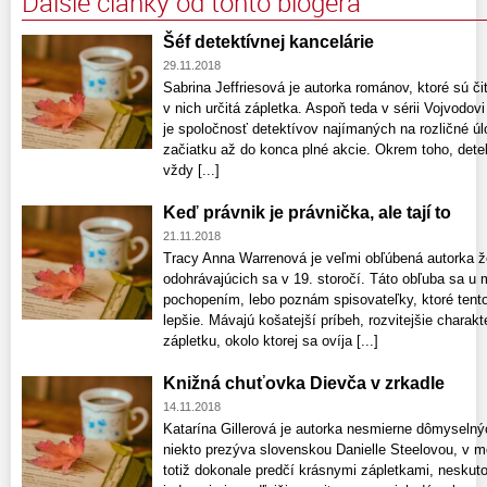
Ďalšie články od tohto blogera
Šéf detektívnej kancelárie
29.11.2018
Sabrina Jeffriesová je autorka románov, ktoré sú čit
v nich určitá zápletka. Aspoň teda v sérii Vojvodovi
je spoločnosť detektívov najímaných na rozličné úl
začiatku až do konca plné akcie. Okrem toho, detek
vždy [...]
Keď právnik je právnička, ale tají to
21.11.2018
Tracy Anna Warrenová je veľmi obľúbená autorka 
odohrávajúcich sa v 19. storočí. Táto obľuba sa u 
pochopením, lebo poznám spisovateľky, ktoré tent
lepšie. Mávajú košatejší príbeh, rozvitejšie charakte
zápletku, okolo ktorej sa ovíja [...]
Knižná chuťovka Dievča v zrkadle
14.11.2018
Katarína Gillerová je autorka nesmierne dômyseln
niekto prezýva slovenskou Danielle Steelovou, v moj
totiž dokonale predčí krásnymi zápletkami, neskut