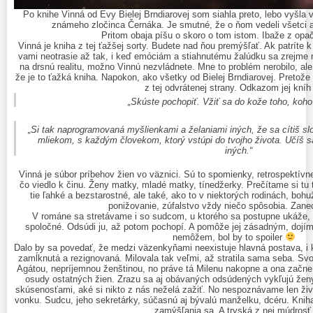
Po knihe Vinná od Evy Bielej Brndiarovej som siahla preto, lebo vyšla
známeho zločinca Černáka. Je smutné, že o ňom vedeli všetci a 
Pritom obaja píšu o skoro o tom istom. Ibaže z op
Vinná je kniha z tej ťažšej sorty. Budete nad ňou premýšľať. Ak patríte
vami neotrasie až tak, i keď emóciám a stiahnutému žalúdku sa zrejme 
na drsnú realitu, možno Vinnú nezvládnete. Mne to problém nerobilo, ale
že je to ťažká kniha. Napokon, ako všetky od Bielej Brndiarovej. Pretože
z tej odvrátenej strany. Odkazom jej kníh 
„Skúste pochopiť. Vžiť sa do kože toho, koho
„Si tak naprogramovaná myšlienkami a želaniami iných, že sa cítiš 
mliekom, s každým človekom, ktorý vstúpi do tvojho života. Učíš sa 
iných.“
Vinná je súbor príbehov žien vo väznici. Sú to spomienky, retrospektívne
čo viedlo k činu. Ženy matky, mladé matky, tínedžerky. Prečítame si tu t
tie ľahké a bezstarostné, ale také, ako to v niektorých rodinách, bohu
ponižovanie, zúfalstvo vždy niečo spôsobia. Zane
V románe sa stretávame i so sudcom, u ktorého sa postupne ukáže, 
spoločné. Odsúdi ju, až potom pochopí. A pomôže jej zásadným, dojí
nemôžem, bol by to spoiler
Dalo by sa povedať, že medzi väzenkyňami neexistuje hlavná postava, i k
zamĺknutá a rezignovaná. Milovala tak veľmi, až stratila sama seba. S
Agátou, nepríjemnou ženštinou, no práve tá Milenu nakopne a ona začne s
osudy ostatných žien. Zrazu sa aj obávaných odsúdených vykľujú žen
skúsenosťami, aké si nikto z nás neželá zažiť. No nespoznávame len živo
vonku. Sudcu, jeho sekretárky, súčasnú aj bývalú manželku, dcéru. Kniha 
zamýšľania sa. A tryská z nej múdrosť