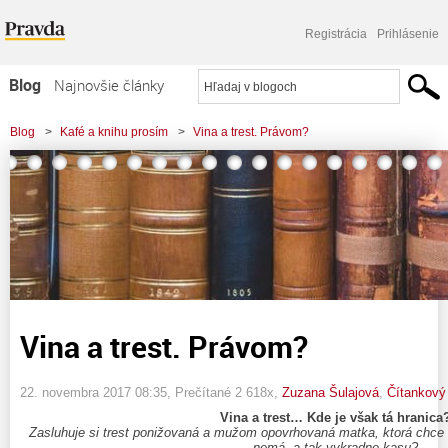
Registrácia
Prihlásenie
Blog
Najnovšie články
Najčítanejšie články
Blog
>
Kafé a knihu prosím
>
Vina a trest. Právom?
Najkomentovanejšie články
Zoznam blogov
Komerčné blogy
Vina a trest. Právom?
22. novembra 2017 08:35
, Prečítané 2 618x,
Zuzana Šulajová
,
Čítankový
Vina a trest… Kde je však tá hranica
Zasluhuje si trest ponižovaná a mužom opovrhovaná matka, ktorá chce s
nemá, a tak vykradne kasu?