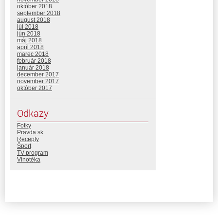
október 2018
september 2018
august 2018
júl 2018
jún 2018
máj 2018
apríl 2018
marec 2018
február 2018
január 2018
december 2017
november 2017
október 2017
Odkazy
Fotky
Pravda.sk
Recepty
Šport
TV program
Vinotéka