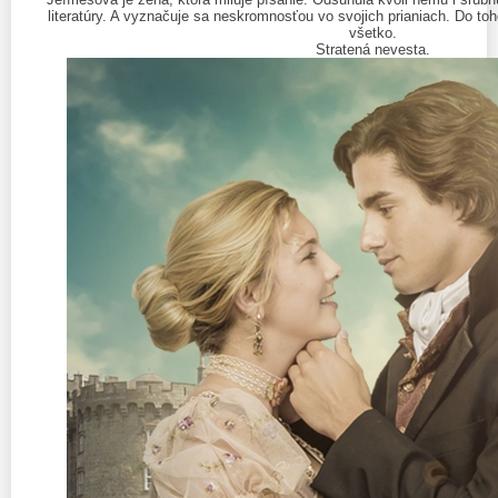
literatúry. A vyznačuje sa neskromnosťou vo svojich prianiach. Do toho
všetko.
Stratená nevesta.