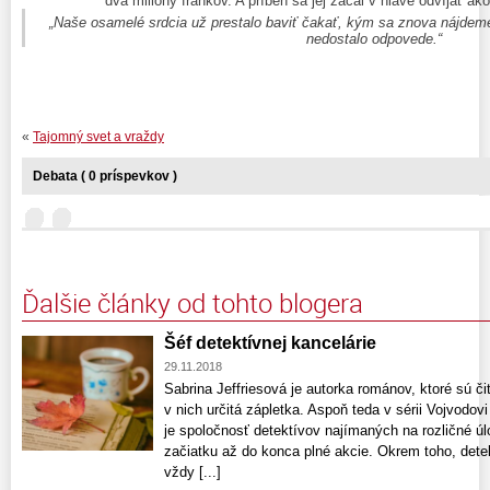
dva milióny frankov. A príbeh sa jej začal v hlave odvíjať 
„Naše osamelé srdcia už prestalo baviť čakať, kým sa znova nájdeme,
nedostalo odpovede.“
«
Tajomný svet a vraždy
Debata ( 0 príspevkov )
Ďalšie články od tohto blogera
Šéf detektívnej kancelárie
29.11.2018
Sabrina Jeffriesová je autorka románov, ktoré sú čit
v nich určitá zápletka. Aspoň teda v sérii Vojvodovi
je spoločnosť detektívov najímaných na rozličné úl
začiatku až do konca plné akcie. Okrem toho, detek
vždy [...]