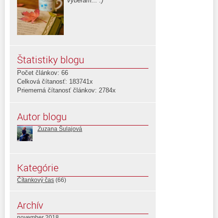
vyberám... :)
Štatistiky blogu
Počet článkov: 66
Celková čítanosť: 183741x
Priemerná čítanosť článkov: 2784x
Autor blogu
Zuzana Šulajová
Kategórie
Čítankový čas
(66)
Archív
november 2018