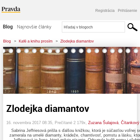
Registrácia
Prihlásenie
Blog
Najnovšie články
Najčítanejšie články
Blog
>
Kafé a knihu prosím
>
Zlodejka diamantov
Najkomentovanejšie články
Zoznam blogov
Komerčné blogy
Zlodejka diamantov
16. novembra 2017 08:35
, Prečítané 2 179x,
Zuzana Šulajová
,
Čítankový
Sabrina Jeffriesová prišla s ďalšou knižkou, ktorá je súčasťou voľnej 
zamerala na umelé diamanty, krádeže, chamtivosť, pomstu a lásku, ktor
Jeffriesová je žena, ktorá miluje písanie. Odsunula kvôli nemu i sľub