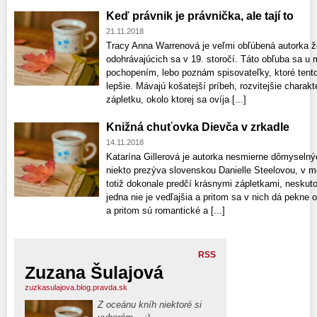
Keď právnik je právnička, ale tají to
21.11.2018
Tracy Anna Warrenová je veľmi obľúbená autorka 
odohrávajúcich sa v 19. storočí. Táto obľuba sa u 
pochopením, lebo poznám spisovateľky, ktoré tent
lepšie. Mávajú košatejší príbeh, rozvitejšie charakte
zápletku, okolo ktorej sa ovíja [...]
Knižná chuťovka Dievča v zrkadle
14.11.2018
Katarína Gillerová je autorka nesmierne dômyseln
niekto prezýva slovenskou Danielle Steelovou, v moj
totiž dokonale predčí krásnymi zápletkami, neskut
jedna nie je vedľajšia a pritom sa v nich dá pekne
a pritom sú romantické a [...]
RSS
Zuzana Šulajová
zuzkasulajova.blog.pravda.sk
Z oceánu kníh niektoré si