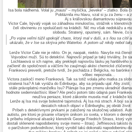
Isa bola nádherná. Volal ju „mausi“ – myšička, „lieveke“ – zlatko. Bola č
Pobláznila mu hlavu, vzal si ju za ženu – a z
Aj s kráľovskou diamantovou súpravou
Victor Cale, bývalý vojak so záhadnou minulosťou, strážnik v klenotníct
čelí obvineniu zo spoluúčasti na krádeži. Nič mu však nedokážu a m
slobodu. Stratený, opustený, sám. Nevie, čo s
„Po vojne veľmi túžil upokojiť chaos, ktorý mal v duši, a s ňou sa cítil
ukázalo, že v Ise sa skrýva jeho Waterloo. A potom už nikdy nebol tak
Lenže Victor Cale nie je nikto. On je, naopak, niekto. Navyše má členst
Vojvodovi muži. Sú to detektívi. Najnovší prípad je taký triviálny, že 
Lochlawová si ich najme, aby preklepli najnovšiu lásku jej hanblivého s
začleniť do spoločnosti a väčšmi ho zaujímajú akési chemické zlúčeniny
Frankeovú preverili, pretože tvrdí, že pochádza z Belgicka, no barónke 
vôbec nepoznala…
Victora zaskočí meno Frankeová. Tak sa totiž volala jeho matka za s
stratená Isa? A tak vyráža do Edinburgu, aby sa prípadu ujal. Aby zistil,
stále právoplatnú manželku Isu? Plánuje Isa pre zmenu ukradnúť diam
hodnote sedemnásťtisíc libier? Ale prečo potom táto údajná pani Frankeov
neužíva peniaze, ktoré zákonite musela mať z krádeže k
Lenže aj Isa má svoje bolestné tajomstvá. Aj Isa má strach. A bojí sa a
desiatich rokoch objaví v Edinburghu, jej obráti živ
Príbeh s detektívnymi prvkami je založený na skutočnej udalosti. Aut
autistu, pre ktorú je písanie vítaným únikom zo sveta, v ktorom o denn
k príbehu inšpiroval alsaský klenotník George Friedrich Strass, ktorý v
dostali sklenené napodobeniny svoje meno – štras). Jeffriesová takisto 
o parížskom podvodníkovi, ktorý vyrobil takú dokonalú napodobeninu di