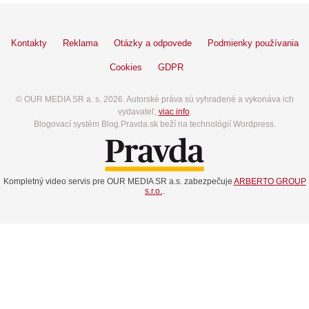
Kontakty
Reklama
Otázky a odpovede
Podmienky používania
Cookies
GDPR
© OUR MEDIA SR a. s. 2026. Autorské práva sú vyhradené a vykonáva ich
vydavateľ,
viac info
.
Blogovací systém Blog.Pravda.sk beží na technológií Wordpress.
Kompletný video servis pre OUR MEDIA SR a.s. zabezpečuje
ARBERTO GROUP
s.r.o.
.